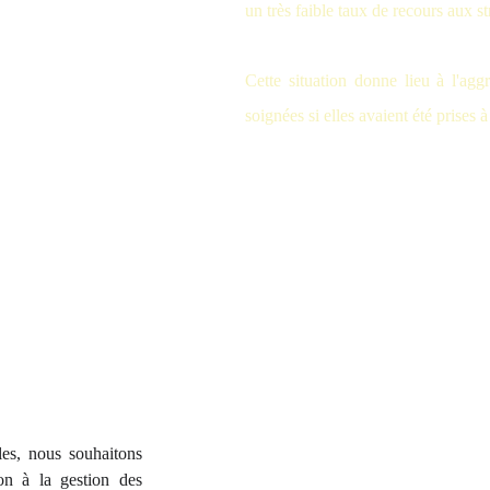
un très faible taux de recours aux st
Cette situation donne lieu à l'agg
soignées si elles avaient été prises 
bles, nous souhaitons
on à la gestion des